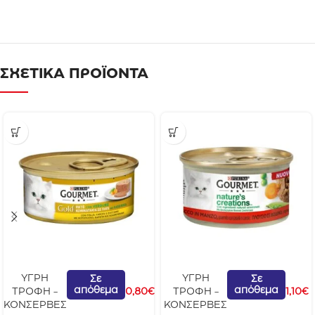
ΣΧΕΤΙΚΑ ΠΡΟΪΟΝΤΑ
G
G
ΥΓΡΗ
ΥΓΡΗ
Σε
Σε
απόθεμα
απόθεμα
o
o
ΤΡΟΦΗ -
0,80
€
ΤΡΟΦΗ -
1,10
€
u
u
ΚΟΝΣΕΡΒΕΣ
ΚΟΝΣΕΡΒΕΣ