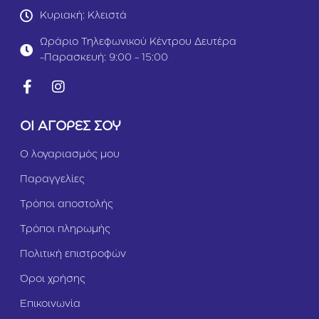
ρ
ι
Κυριακή: Κλειστά
ό
ν
τ
ό
Ωράριο Τηλεφωνικού Κέντρου Δευτέρα
α
Τ
-Παρασκευή: 9:00 - 15:00
/
ο
Κ
μ
ο
ά
λ
τ
ο
α
ΟΙ ΑΓΟΡΕΣ ΣΟΥ
κ
&
υ
Α
Ο λογαριασμός μου
θ
ρ
ά
α
Παραγγελίες
κ
κ
ι
ά
Τρόποι αποστολής
8
8
5
5
Τρόποι πληρωμής
g
g
r
r
Πολιτική επιστροφών
Όροι χρήσης
Επικοινωνία