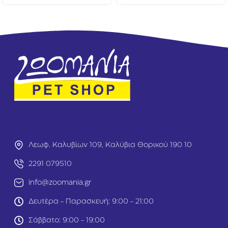
r
r
m
m
e
e
t
t
G
N
o
a
l
t
d
u
Π
r
α
e
τ
’
έ
s
Κ
C
ο
r
τ
e
Λεωφ. Καλυβίων 109, Καλύβια Θορικού 190 10
ό
a
π
t
2291 079510
ο
i
υ
o
info@zoomania.gr
λ
n
ο
s
Δευτέρα - Παρασκευή: 9:00 - 21:00
/
Β
Κ
ο
Σάββατο: 9:00 - 19:00
α
δ