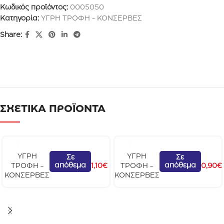
Κωδικός προϊόντος:
0005050
Κατηγορία:
ΥΓΡΗ ΤΡΟΦΗ - ΚΟΝΣΕΡΒΕΣ
Share:
ΣΧΕΤΙΚΑ ΠΡΟΪΟΝΤΑ
G
G
ΥΓΡΗ
ΥΓΡΗ
Σε
Σε
απόθεμα
απόθεμα
o
o
ΤΡΟΦΗ -
1,10
€
ΤΡΟΦΗ -
0,90
€
u
u
ΚΟΝΣΕΡΒΕΣ
ΚΟΝΣΕΡΒΕΣ
r
r
m
m
e
e
t
t
N
P