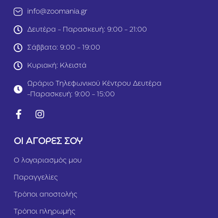
ά
”
info@zoomania.gr
τ
Μ
α
ε
Δευτέρα - Παρασκευή: 9:00 - 21:00
&
Σ
Ά
ο
Σάββατο: 9:00 - 19:00
γ
λ
ρ
ο
Κυριακή: Κλειστά
ι
μ
ο
ό
Ωράριο Τηλεφωνικού Κέντρου Δευτέρα
Κ
8
-Παρασκευή: 9:00 - 15:00
α
5
ρ
g
ό
r
τ
ο
ΟΙ ΑΓΟΡΕΣ ΣΟΥ
8
5
g
Ο λογαριασμός μου
r
Παραγγελίες
Τρόποι αποστολής
Τρόποι πληρωμής