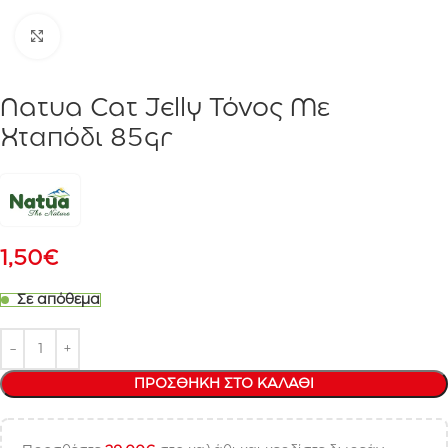
Click to enlarge
Natua Cat Jelly Τόνος Με
Χταπόδι 85gr
1,50
€
Σε απόθεμα
ΠΡΟΣΘΉΚΗ ΣΤΟ ΚΑΛΆΘΙ