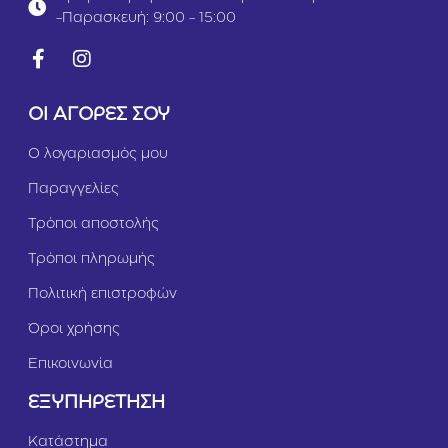
Λ
Μ
-Παρασκευή: 9:00 - 15:00
ά
α
ι
τ
μ
ι
&
ώ
Κ
ν
ΟΙ ΑΓΟΡΕΣ ΣΟΥ
α
1
ρ
0
Ο λογαριασμός μου
ύ
0
δ
τ
Παραγγελίες
α
ε
5
μ
Τρόποι αποστολής
9
.
2
Τρόποι πληρωμής
m
l
Πολιτική επιστροφών
Όροι χρήσης
Επικοινωνία
ΕΞΥΠΗΡΕΤΗΣΗ
Κατάστημα