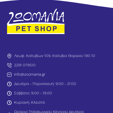
a
ι
n
α
Σ
V
α
e
μ
t
π
’
ο
s
υ
B
ά
e
ν
s
S
t
Λεωφ. Καλυβίων 109, Καλύβια Θορικού 190 10
h
Γ
e
ι
2291 079510
d
α
C
Κ
info@zoomania.gr
o
α
n
θ
Δευτέρα - Παρασκευή: 9:00 - 21:00
t
α
r
ρ
Σάββατο: 9:00 - 19:00
o
ι
l
σ
Κυριακή: Κλειστά
μ
μ
ε
ό
Ωράριο Τηλεφωνικού Κέντρου Δευτέρα