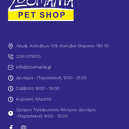
θ
r
α
a
ρ
y
ι
Μ
σ
ε
μ
Ά
ό
ρ
Α
ω
υ
Λεωφ. Καλυβίων 109, Καλύβια Θορικού 190 10
μ
τ
α
ι
2291 079510
Α
ώ
λ
ν
info@zoomania.gr
ό
5
η
0
Δευτέρα - Παρασκευή: 9:00 - 21:00
3
τ
0
ε
Σάββατο: 9:00 - 19:00
0
μ
m
Κυριακή: Κλειστά
l
Ωράριο Τηλεφωνικού Κέντρου Δευτέρα
-Παρασκευή: 9:00 - 15:00