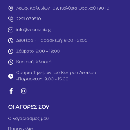
ά
κι
λ
α
Λεωφ. Καλυβίων 109, Καλύβια Θορικού 190 10
ο
1k
υ
g
2291 079510
ς
Π
info@zoomania.gr
α
π
Δευτέρα - Παρασκευή: 9:00 - 21:00
α
γ
Σάββατο: 9:00 - 19:00
ά
λ
Κυριακή: Κλειστά
ο
υ
Ωράριο Τηλεφωνικού Κέντρου Δευτέρα
ς
-Παρασκευή: 9:00 - 15:00
8
0
0
gr
ΟΙ ΑΓΟΡΕΣ ΣΟΥ
Ο λογαριασμός μου
Παραγγελίες