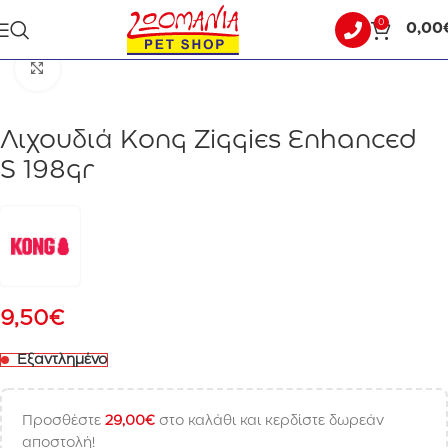
0
0,00
Αρχική σελίδα
ΣΚΥΛΟΣ
ΛΙΧΟΥΔΙΕΣ
Click to enlarge
Λιχουδιά Kong Ziggies Enhanced
S 198gr
9,50
€
Εξαντλημένο
Προσθέστε
29,00
€
στο καλάθι και κερδίστε δωρεάν
αποστολή!