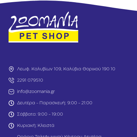
e
α
8
χ
0
α
0
ν
g
ι
r
κ
ά
8
0
0
g
r
Λεωφ. Καλυβίων 109, Καλύβια Θορικού 190 10
2291 079510
info@zoomania.gr
Δευτέρα - Παρασκευή: 9:00 - 21:00
Σάββατο: 9:00 - 19:00
Κυριακή: Κλειστά