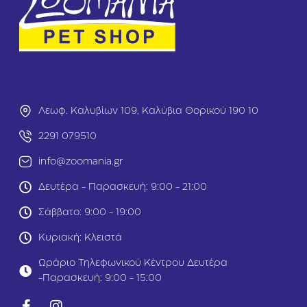
Κ
ά
α
ψ
τ
ο
ά
υ
Τ
λ
η
ε
ς
ς
Π
έ
Λεωφ. Καλυβίων 109, Καλύβια Θορικού 190 10
τ
ρ
2291 079510
α
ς
info@zoomania.gr
Γ
ι
Δευτέρα - Παρασκευή: 9:00 - 21:00
α
Γ
Σάββατο: 9:00 - 19:00
ά
τ
Κυριακή: Κλειστά
α
Ωράριο Τηλεφωνικού Κέντρου Δευτέρα
-Παρασκευή: 9:00 - 15:00