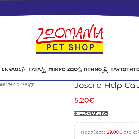
ΣΚΥΛΟΣ
ΓΑΤΑ
ΜΙΚΡΟ ΖΩΟ
ΠΤΗΝΟ
ΤΑΥΤΟΤΗΤ
Josera Help Cat
llergenic 400gr
5,20
€
Εξαντλημένο
Προσθέστε
29,00
€
στο καλ