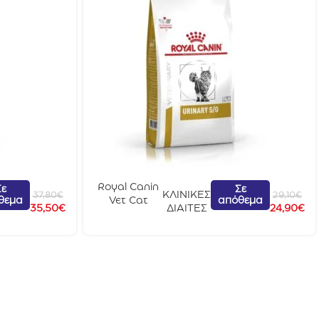
Royal Canin
Σε
Σε
ΚΛΙΝΙΚΕΣ
37,80
€
29,10
€
θεμα
απόθεμα
Vet Cat
35,50
€
ΔΙΑΙΤΕΣ
24,90
€
Urinary S/O
1,5kg