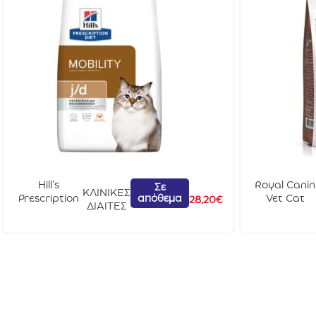
Hill’s
Royal Canin
Σε
ΚΛΙΝΙΚΕΣ
απόθεμα
Prescription
Vet Cat
28,20
€
ΔΙΑΙΤΕΣ
Diet Cat j/d
Hepatic 2kg
1.5kg