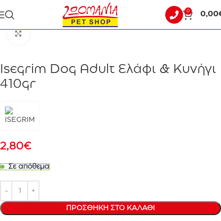
0
0,00
Αρχική σελίδα
ΣΚΥΛΟΣ
ΥΓΡΗ ΤΡΟΦΗ - ΚΟΝΣΕΡΒΕΣ
Click to enlarge
Isegrim Dog Adult Ελάφι & Κυνήγι
410gr
2,80
€
Σε απόθεμα
ΠΡΟΣΘΉΚΗ ΣΤΟ ΚΑΛΆΘΙ