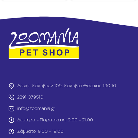
’
’
s
s
P
P
r
r
e
e
s
s
c
c
r
r
i
i
p
p
t
t
i
i
o
o
n
n
Λεωφ. Καλυβίων 109, Καλύβια Θορικού 190 10
D
D
i
i
2291 079510
e
e
t
t
info@zoomania.gr
D
D
o
o
Δευτέρα - Παρασκευή: 9:00 - 21:00
g
g
G
j
Σάββατο: 9:00 - 19:00
a
/