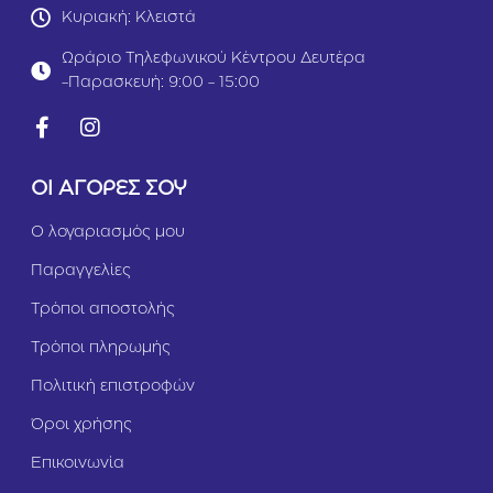
s
d
Κυριακή: Κλειστά
t
1
r
2
Ωράριο Τηλεφωνικού Κέντρου Δευτέρα
o
k
-Παρασκευή: 9:00 - 15:00
i
g
n
(
t
-
e
2
s
0
ΟΙ ΑΓΟΡΕΣ ΣΟΥ
t
%
i
)
Ο λογαριασμός μου
n
a
Παραγγελίες
l
B
Τρόποι αποστολής
i
o
Τρόποι πληρωμής
m
e
Πολιτική επιστροφών
1
.
Όροι χρήσης
5
Επικοινωνία
k
g