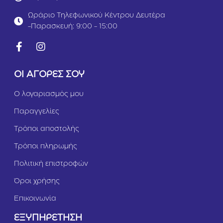
M
u
Ωράριο Τηλεφωνικού Κέντρου Δευτέρα
l
-Παρασκευή: 9:00 - 15:00
t
i
c
a
r
ΟΙ ΑΓΟΡΕΣ ΣΟΥ
e
U
Ο λογαριασμός μου
r
i
Παραγγελίες
n
a
Τρόποι αποστολής
r
y
Τρόποι πληρωμής
C
a
Πολιτική επιστροφών
r
e
Όροι χρήσης
Κ
Επικοινωνία
ο
τ
ΕΞΥΠΗΡΕΤΗΣΗ
ό