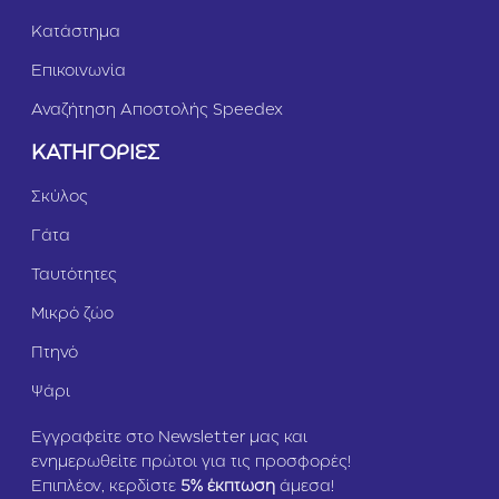
π
Κατάστημα
ο
υ
Επικοινωνία
λ
ο
Αναζήτηση Αποστολής Speedex
1
5
ΚΑΤΗΓΟΡΙΕΣ
6
g
Σκύλος
r
Γάτα
Ταυτότητες
Μικρό ζώο
Πτηνό
Ψάρι
Εγγραφείτε στο Newsletter μας και
ενημερωθείτε πρώτοι για τις προσφορές!
Επιπλέον, κερδίστε
5
% έκπτωση
άμεσα!