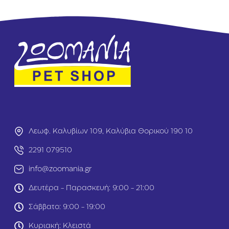
i
s
o
P
n
r
D
e
i
s
e
c
t
r
C
i
a
p
t
t
j
i
/
o
d
n
1
Λεωφ. Καλυβίων 109, Καλύβια Θορικού 190 10
D
.
i
5
2291 079510
e
k
t
info@zoomania.gr
g
C
a
Δευτέρα - Παρασκευή: 9:00 - 21:00
t
c
Σάββατο: 9:00 - 19:00
/
d
Κυριακή: Κλειστά