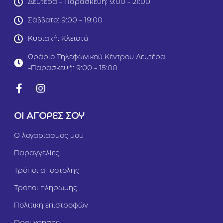
Δευτέρα - Παρασκευή: 9:00 - 21:00
t
t
c
c
Σάββατο: 9:00 - 19:00
/
/
d
d
Κυριακή: Κλειστά
M
M
u
u
Ωράριο Τηλεφωνικού Κέντρου Δευτέρα
l
l
-Παρασκευή: 9:00 - 15:00
t
t
i
i
c
c
a
a
r
r
ΟΙ ΑΓΟΡΕΣ ΣΟΥ
e
e
U
4
Ο λογαριασμός μου
r
0
i
0
Παραγγελίες
n
g
a
r
Τρόποι αποστολής
r
y
Τρόποι πληρωμής
C
a
Πολιτική επιστροφών
r
e