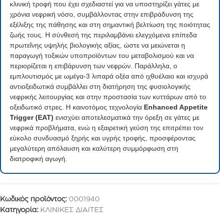
κλινική τροφή που έχει σχεδιαστεί για να υποστηρίζει γάτες με
χρόνια νεφρική νόσο, συμβάλλοντας στην επιβράδυνση της
εξέλιξης της πάθησης και στη σημαντική βελτίωση της ποιότητας
ζωής τους. Η σύνθεσή της περιλαμβάνει ελεγχόμενα επίπεδα
πρωτεΐνης υψηλής βιολογικής αξίας, ώστε να μειώνεται η
παραγωγή τοξικών υποπροϊόντων του μεταβολισμού και να
περιορίζεται η επιβάρυνση των νεφρών. Παράλληλα, ο
εμπλουτισμός με ωμέγα-3 λιπαρά οξέα από ιχθυέλαιο και ισχυρά
αντιοξειδωτικά συμβάλλει στη διατήρηση της φυσιολογικής
νεφρικής λειτουργίας και στην προστασία των κυττάρων από το
οξειδωτικό στρες. Η καινοτόμος τεχνολογία
Enhanced Appetite
Trigger (EAT)
ενισχύει αποτελεσματικά την όρεξη σε γάτες με
νεφρικά προβλήματα, ενώ η εξαιρετική γεύση της επιτρέπει τον
εύκολο συνδυασμό ξηρής και υγρής τροφής, προσφέροντας
μεγαλύτερη απόλαυση και καλύτερη συμμόρφωση στη
διατροφική αγωγή.
Κωδικός προϊόντος:
0001940
Κατηγορία:
ΚΛΙΝΙΚΕΣ ΔΙΑΙΤΕΣ