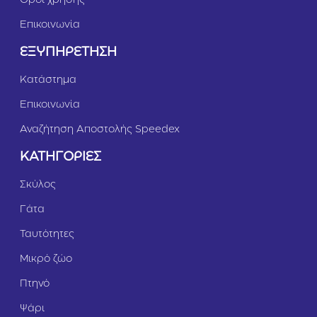
Όροι χρήσης
Κ
Επικοινωνία
ο
τ
ΕΞΥΠΗΡΕΤΗΣΗ
ό
π
Κατάστημα
ο
υ
Επικοινωνία
λ
ο
Αναζήτηση Αποστολής Speedex
1
5
ΚΑΤΗΓΟΡΙΕΣ
6
g
Σκύλος
r
Γάτα
Ταυτότητες
Μικρό ζώο
Πτηνό
Ψάρι