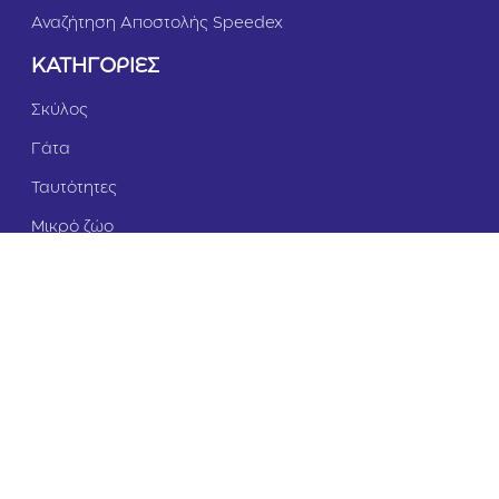
Αναζήτηση Αποστολής Speedex
ΚΑΤΗΓΟΡΙΕΣ
Σκύλος
Γάτα
Ταυτότητες
Μικρό ζώο
Πτηνό
Ψάρι
Εγγραφείτε στο Newsletter μας και
ενημερωθείτε πρώτοι για τις προσφορές!
Επιπλέον, κερδίστε
5
% έκπτωση
άμεσα!