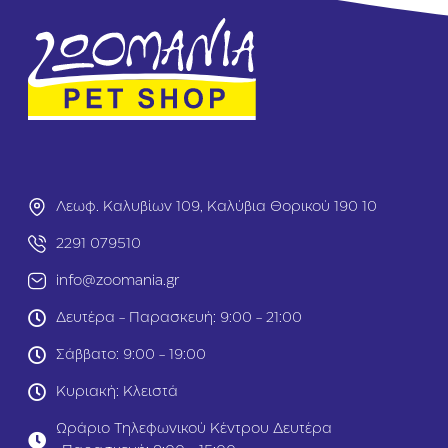
L
L
it
it
t
t
e
e
r
r
S
V
e
a
n
n
si
ill
ti
a
v
&
Λεωφ. Καλυβίων 109, Καλύβια Θορικού 190 10
e
T
1
a
2291 079510
0
n
info@zoomania.gr
k
g
g
e
Δευτέρα - Παρασκευή: 9:00 - 21:00
ri
n
Σάββατο: 9:00 - 19:00
e
1
Κυριακή: Κλειστά
6
k
Ωράριο Τηλεφωνικού Κέντρου Δευτέρα
g