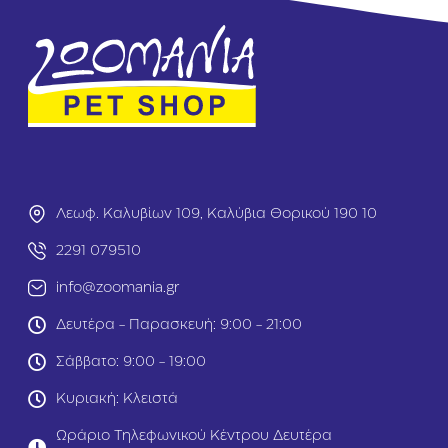
g
6l
C
t
a
t
L
it
t
e
r
S
e
Λεωφ. Καλυβίων 109, Καλύβια Θορικού 190 10
n
si
2291 079510
ti
v
info@zoomania.gr
e
1
Δευτέρα - Παρασκευή: 9:00 - 21:00
0
k
Σάββατο: 9:00 - 19:00
g
Κυριακή: Κλειστά
Ωράριο Τηλεφωνικού Κέντρου Δευτέρα