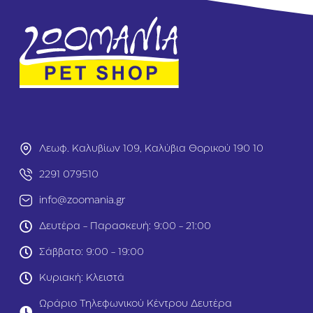
ξ
ξ
ο
ο
μ
μ
ε
ε
ι
ι
ο
ο
ύ
ύ
μ
μ
ε
ε
ν
ν
ο
ο
ς
ς
Λεωφ. Καλυβίων 109, Καλύβια Θορικού 190 10
Ο
Ο
δ
δ
2291 079510
η
η
γ
γ
info@zoomania.gr
ό
ό
ς
ς
Δευτέρα - Παρασκευή: 9:00 - 21:00
C
C
Σάββατο: 9:00 - 19:00
l
l
a
a
Κυριακή: Κλειστά
s
s
s
s
Ωράριο Τηλεφωνικού Κέντρου Δευτέρα
i
i