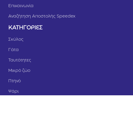
i
i
Επικοινωνία
u
m
Αναζήτηση Αποστολής Speedex
ΚΑΤΗΓΟΡΙΕΣ
Σκύλος
Γάτα
Ταυτότητες
Μικρό ζώο
Πτηνό
Ψάρι
Εγγραφείτε στο Newsletter μας και
ενημερωθείτε πρώτοι για τις προσφορές!
Επιπλέον, κερδίστε
5
% έκπτωση
άμεσα!