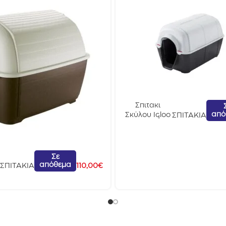
Σπιτακι
από
Σκύλου Igloo
ΣΠΙΤΑΚΙΑ
103x66x66c
m
Σε
απόθεμα
ΣΠΙΤΑΚΙΑ
110,00
€