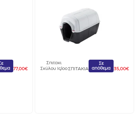
Σπιτακι
Σε
Σε
θεμα
απόθεμα
Σκύλου Igloo
77,00
€
ΣΠΙΤΑΚΙΑ
35,00
€
70x44x44