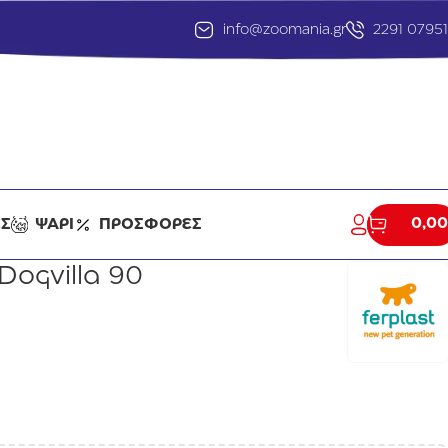
info@zoomania.gr
2291 0795
0,00
ΕΣ
ΨΑΡΙ
ΠΡΟΣΦΟΡΕΣ
Dogvilla 90