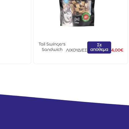
Tail Swingers
Σε
απόθεμα
Sandwich
ΛΙΧΟΥΔΙΕΣ
4,00
€
Small Dog
Πάπια &
Μπακαλιάρο
100gr