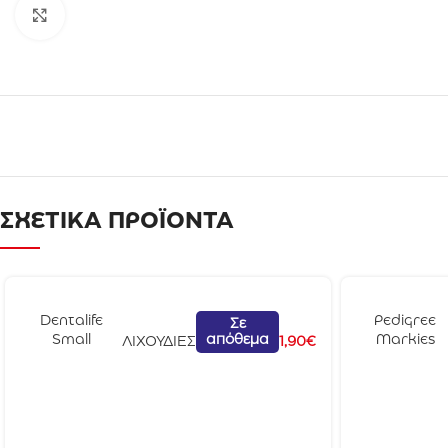
Click to enlarge
ΣΧΕΤΙΚΑ ΠΡΟΪΟΝΤΑ
Dentalife
Pedigree
Σε
απόθεμα
Small
Markies
ΛΙΧΟΥΔΙΕΣ
1,90
€
Οδοντικό Σνακ
500gr
Για
Μικρόσωμου
ς Σκύλους
7τμχ