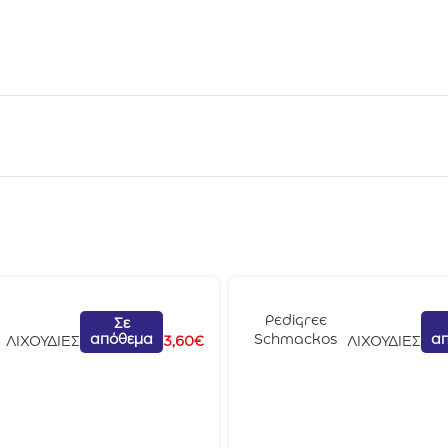
Pedigree
Σε
απόθεμα
α
Schmackos
ΛΙΧΟΥΔΙΕΣ
3,60
€
ΛΙΧΟΥΔΙΕΣ
Multi Mix 5τμχ