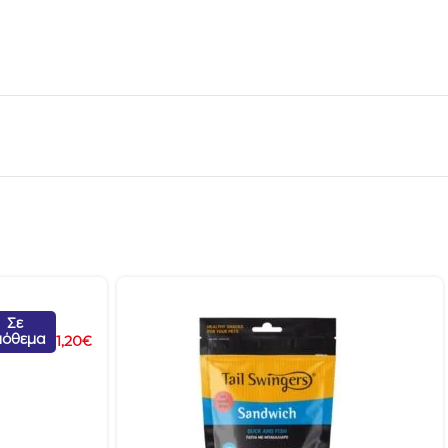
Σε
πόθεμα
1,20
€