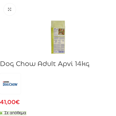
Click to enlarge
Dog Chow Adult Αρνί 14kg
41,00
€
Σε απόθεμα