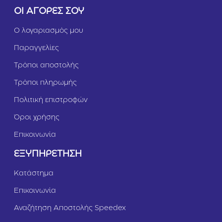
ι
ΟΙ ΑΓΟΡΕΣ ΣΟΥ
&
Σ
Ο λογαριασμός μου
ο
λ
Παραγγελίες
ο
μ
Τρόποι αποστολής
ό
ς
Τρόποι πληρωμής
1,
5
Πολιτική επιστροφών
k
g
Όροι χρήσης
Επικοινωνία
ΕΞΥΠΗΡΕΤΗΣΗ
Κατάστημα
Επικοινωνία
Αναζήτηση Αποστολής Speedex