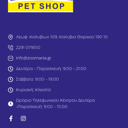
i
u
n
l
F
t
r
Μ
e
ο
e
σ
D
χ
Λεωφ. Καλυβίων 109, Καλύβια Θορικού 190 10
o
ά
g
ρ
2291 079510
A
ι
d
info@zoomania.gr
&
u
Σ
l
Δευτέρα - Παρασκευή: 9:00 - 21:00
ο
t
λ
M
Σάββατο: 9:00 - 19:00
ο
i
μ
n
Κυριακή: Κλειστά
ό
i
ς
Κ
Ωράριο Τηλεφωνικού Κέντρου Δευτέρα
2
ο
-Παρασκευή: 9:00 - 15:00
k
υ
g
ν
έ
λ