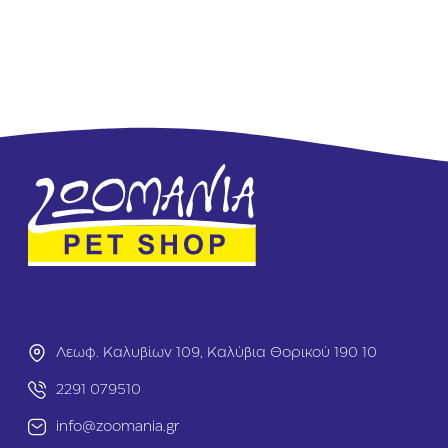
ς
Ο
δ
η
γ
ό
ς
C
l
a
s
s
i
c
Ι
μ
ά
ν
τ
Λεωφ. Καλυβίων 109, Καλύβια Θορικού 190 10
α
ς
2291 079510
5
m
info@zoomania.gr
1