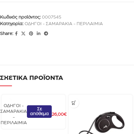
Κωδικός προϊόντος:
0007545
Κατηγορία:
ΟΔΗΓΟΙ - ΣΑΜΑΡΑΚΙΑ - ΠΕΡΙΛΑΙΜΙΑ
Share:
ΣΧΕΤΙΚΑ ΠΡΟΪΟΝΤΑ
ΟΔΗΓΟΙ -
C
Σε
ΣΑΜΑΡΑΚΙΑ
απόθεμα
u
26,00
€
-
r
ΠΕΡΙΛΑΙΜΙΑ
l
i