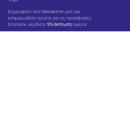
Εγγραφείτε στο Newsletter μας και
ενημερωθείτε πρώτοι για τις προσφορές!
Επιπλέον, κερδίστε
5
% έκπτωση
άμεσα!
Copyright © 2024 zoomania.gr – All rights reserved
design & development by cbs