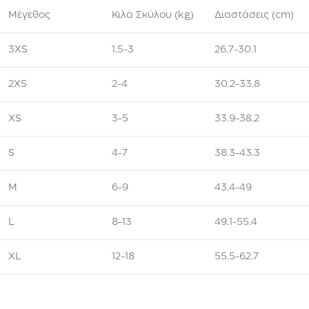
Μέγεθος
Κιλά Σκύλου (kg)
Διαστάσεις (cm)
3XS
1.5-3
26.7-30.1
2XS
2-4
30.2-33.8
XS
3-5
33.9-38.2
S
4-7
38.3-43.3
M
6-9
43.4-49
L
8-13
49.1-55.4
XL
12-18
55.5-62.7