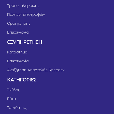
e
k
Τρόποι πληρωμής
d
g
i
Ρ
Πολιτική επιστροφών
u
ο
m
ζ
Όροι χρήσης
M
i
Επικοινωνία
n
i
ΕΞΥΠΗΡΕΤΗΣΗ
Κατάστημα
Επικοινωνία
Αναζήτηση Αποστολής Speedex
ΚΑΤΗΓΟΡΙΕΣ
Σκύλος
Γάτα
Ταυτότητες