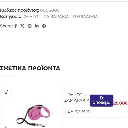
Κωδικός προϊόντος:
0005000
Κατηγορία:
ΟΔΗΓΟΙ - ΣΑΜΑΡΑΚΙΑ - ΠΕΡΙΛΑΙΜΙΑ
Share:
ΣΧΕΤΙΚΑ ΠΡΟΪΟΝΤΑ
ΟΔΗΓΟΙ -
F
Σε
ΣΑΜΑΡΑΚΙΑ
απόθεμα
l
28,00
€
-
e
ΠΕΡΙΛΑΙΜΙΑ
x
i
Α