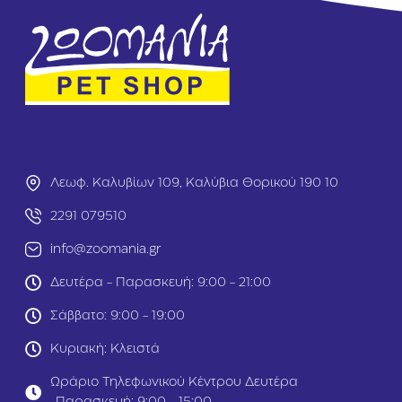
ά
ο
ρ
1
ι
3
Γ
2
κ
x
ρ
3
ι
7
9
x
5
2
×
0
1
Λεωφ. Καλυβίων 109, Καλύβια Θορικού 190 10
c
1
m
5
2291 079510
c
m
info@zoomania.gr
Δευτέρα - Παρασκευή: 9:00 - 21:00
Σάββατο: 9:00 - 19:00
Κυριακή: Κλειστά
Ωράριο Τηλεφωνικού Κέντρου Δευτέρα
-Παρασκευή: 9:00 - 15:00