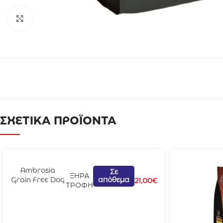
Click to enlarge
ΣΧΕΤΙΚΑ ΠΡΟΪΟΝΤΑ
Ambrosia
Σε
ΞΗΡΑ
απόθεμα
Grain Free Dog
21,00
€
ΤΡΟΦΗ
Adult Αρνί &
Σολομός 2kg