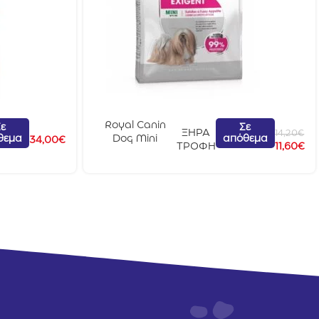
Royal Canin
ε
Σε
ΞΗΡΑ
14,20
€
θεμα
απόθεμα
Dog Mini
34,00
€
ΤΡΟΦΗ
11,60
€
Exigent 1kg