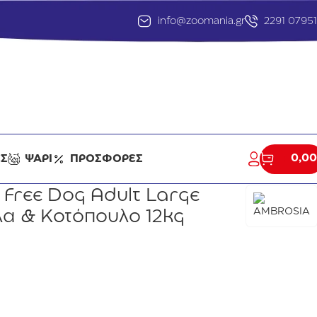
info@zoomania.gr
2291 0795
0,00
ΕΣ
ΨΑΡΙ
ΠΡΟΣΦΟΡΕΣ
 Free Dog Adult Large
α & Κοτόπουλο 12kg