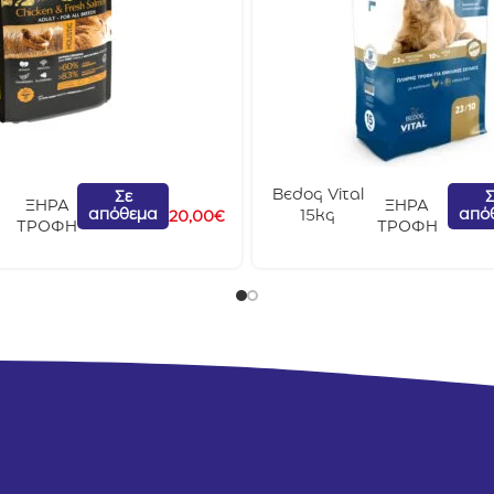
Bedog Vital
Σε
Σ
ΞΗΡΑ
ΞΗΡΑ
απόθεμα
από
15kg
20,00
€
ΤΡΟΦΗ
ΤΡΟΦΗ
&
g