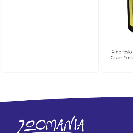
Ambrosia
Grain Free
Dog Adult
Κοτόπουλο 
Σολομός 2k