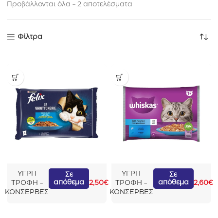
Προβάλλονται όλα - 2 αποτελέσματα
Φίλτρα
F
W
ΥΓΡΗ
ΥΓΡΗ
Σε
Σε
απόθεμα
απόθεμα
e
h
ΤΡΟΦΗ -
2,50
€
ΤΡΟΦΗ -
2,60
€
l
i
ΚΟΝΣΕΡΒΕΣ
ΚΟΝΣΕΡΒΕΣ
i
s
x
k