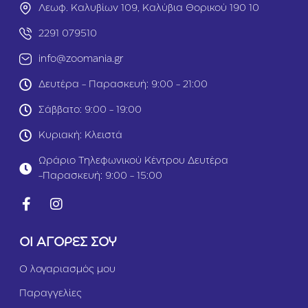
ι
Τ
Λεωφ. Καλυβίων 109, Καλύβια Θορικού 190 10
Τ
ό
2291 079510
ό
ν
ν
ο
info@zoomania.gr
ο
4
σ
x
Δευτέρα - Παρασκευή: 9:00 - 21:00
ε
8
Ζ
5
Σάββατο: 9:00 - 19:00
ε
g
λ
r
Κυριακή: Κλειστά
έ
4
Ωράριο Τηλεφωνικού Κέντρου Δευτέρα
x
-Παρασκευή: 9:00 - 15:00
8
5
g
r
ΟΙ ΑΓΟΡΕΣ ΣΟΥ
Ο λογαριασμός μου
Παραγγελίες