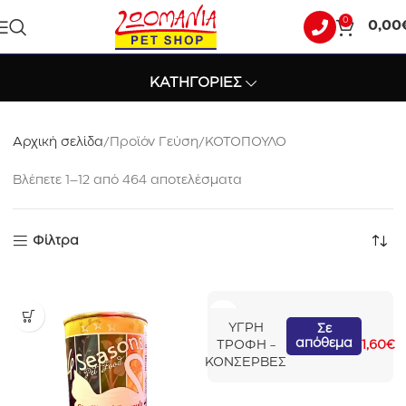
0
0,00
ΚΟΤΟΠΟΥΛΟ
ΚΑΤΗΓΟΡΙΕΣ
Αρχική σελίδα
Προϊόν Γεύση
ΚΟΤΟΠΟΥΛΟ
Βλέπετε 1–12 από 464 αποτελέσματα
Φίλτρα
4
ΥΓΡΗ
Σε
απόθεμα
S
ΤΡΟΦΗ -
1,60
€
e
ΚΟΝΣΕΡΒΕΣ
a
s