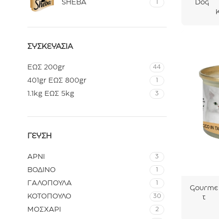
Dog
SHEBA
1
Adult
Μοσχά
ρι
1250gr
ΣΥΣΚΕΥΑΣΊΑ
ΕΩΣ 200gr
44
401gr ΕΩΣ 800gr
1
1.1kg ΕΩΣ 5kg
3
ΓΕΎΣΗ
ΑΡΝΙ
3
ΒΟΔΙΝΟ
1
ΓΑΛΟΠΟΥΛΑ
1
Gourme
ΚΟΤΟΠΟΥΛΟ
30
t
Nature’s
ΜΟΣΧΑΡΙ
2
Creatio