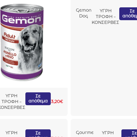
Gemon
ΥΓΡΗ
Σε
απόθε
Dog
ΤΡΟΦΗ -
Adult
ΚΟΝΣΕΡΒΕΣ
Κοτόπο
υλο &
Γαλοπο
ύλα
1250gr
ΥΓΡΗ
Σε
απόθεμα
ΤΡΟΦΗ -
3,20
€
ΚΟΝΣΕΡΒΕΣ
Gourme
ΥΓΡΗ
ΥΓΡΗ
Σε
Σε