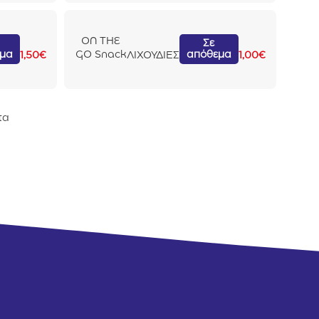
ON THE
Σε
εμα
απόθεμα
GO Snack
1,50
€
ΛΙΧΟΥΔΙΕΣ
1,00
€
Γάτας με
Κοτόπουλ
ο 25gr
τα