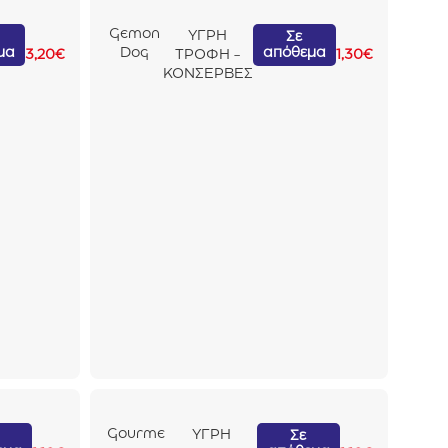
Gemon
ΥΓΡΗ
Σε
μα
απόθεμα
Dog
3,20
€
ΤΡΟΦΗ -
1,30
€
Adult
ΚΟΝΣΕΡΒΕΣ
Κοτόπο
υλο
415gr
Gourme
ΥΓΡΗ
Σε