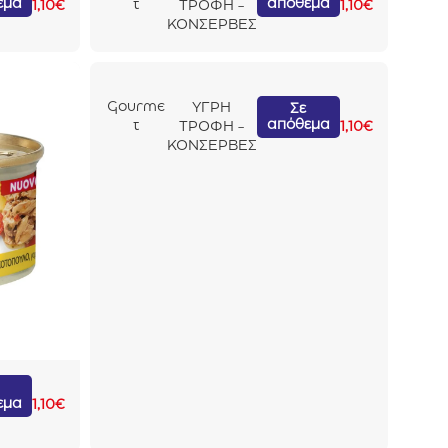
εμα
απόθεμα
t
1,10
€
ΤΡΟΦΗ -
1,10
€
Nature’s
ΚΟΝΣΕΡΒΕΣ
Creatio
ns
Βοδινό
Τομάτα
Gourme
ΥΓΡΗ
Σε
&
απόθεμα
t
ΤΡΟΦΗ -
1,10
€
Αρακά
Nature’s
ΚΟΝΣΕΡΒΕΣ
85gr
Creatio
ns Τόνος
Τομάτα
& Ρύζι
85gr
εμα
1,10
€