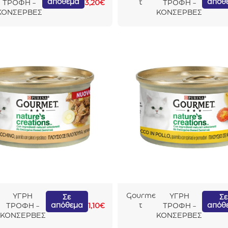
απόθεμα
απόθ
t
ΤΡΟΦΗ -
3,20
€
ΤΡΟΦΗ -
Nature’s
ΚΟΝΣΕΡΒΕΣ
ΚΟΝΣΕΡΒΕΣ
Creatio
ns Αρνί
Τομάτα
& Άγριο
Καρότο
85gr
Gourme
ΥΓΡΗ
ΥΓΡΗ
Σε
Σε
απόθεμα
απόθ
t
ΤΡΟΦΗ -
1,10
€
ΤΡΟΦΗ -
Nature’s
ΚΟΝΣΕΡΒΕΣ
ΚΟΝΣΕΡΒΕΣ
Creatio