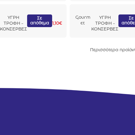
ns
Κοτόπου
λο,
Gourm
ΥΓΡΗ
ΥΓΡΗ
Σε
Σε
Σπανάκι
απόθεμα
απόθ
et
ΤΡΟΦΗ -
1,10
€
ΤΡΟΦΗ -
&
Κομματ
ΚΟΝΣΕΡΒΕΣ
ΚΟΝΣΕΡΒΕΣ
Τομάτα
άκια σε
85gr
Σάλτσα
Πέστρο
Περισσότερα προϊόν
φα &
Σολομό
ς 195gr