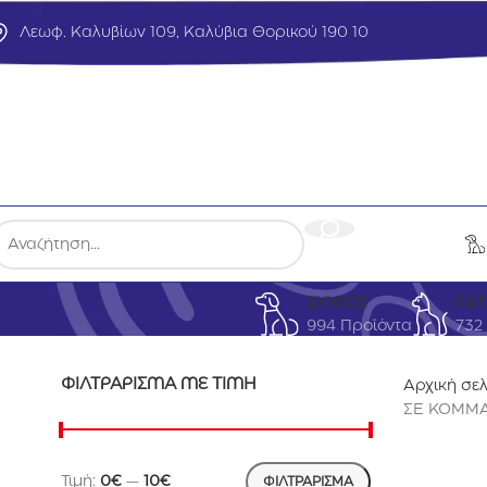
Λεωφ. Καλυβίων 109, Καλύβια Θορικού 190 10
ΣΚΥΛΟΣ
ΓΑΤ
994 Προϊόντα
732
ΦΙΛΤΡΆΡΙΣΜΑ ΜΕ ΤΙΜΉ
Αρχική σε
ΣΕ ΚΟΜΜΑ
Τιμή:
0€
—
10€
ΦΙΛΤΡΆΡΙΣΜΑ