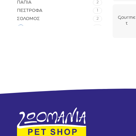
ΠΑΠΙΑ
2
ns
Γαλοπο
ΠΕΣΤΡΟΦΑ
1
ύλα
Gourme
ΣΟΛΟΜΟΣ
2
Σπανάκι
t
& Άγριο
ΤΟΝΟΣ
2
Nature’s
Καρότο
Creatio
ΨΑΡΙ
1
85gr
ns
Ψάρια
Σπανάκι
& Ρύζι
85gr