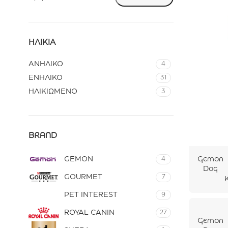
ΗΛΙΚΊΑ
ΑΝΗΛΙΚΟ
4
ΕΝΗΛΙΚΟ
31
ΗΛΙΚΙΩΜΕΝΟ
3
BRAND
Gemon
GEMON
4
Dog
GOURMET
7
Adult
Αρνί
PET INTEREST
9
1250gr
ROYAL CANIN
27
Gemon