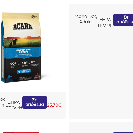
Acana Dog
Σε
ΞΗΡΑ
απόθεμ
Adult
ΤΡΟΦΗ
Small
Breed 2kg
Dog
Σε
ΞΗΡΑ
απόθεμα
kg
25,70
€
ΤΡΟΦΗ