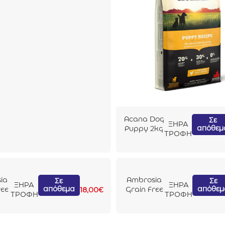
Acana Dog
Σε
ΞΗΡΑ
απόθεμ
Puppy 2kg
ΤΡΟΦΗ
ia
Ambrosia
Σε
Σε
ΞΗΡΑ
ΞΗΡΑ
απόθεμα
απόθεμ
ree
Grain Free
18,00
€
ΤΡΟΦΗ
ΤΡΟΦΗ
&
Cat Adult
n
Sterilised
ύλα
Σολομός &