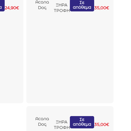
Acana
Σε
ΞΗΡΑ
α
απόθεμα
Dog
24,90
€
35,00
€
ΤΡΟΦΗ
Highest
Protein
Pacifica
2kg
Acana
Σε
ΞΗΡΑ
απόθεμα
Dog
35,00
€
ΤΡΟΦΗ
Singles