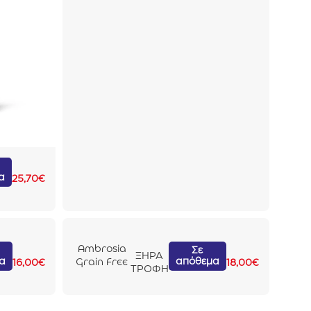
Grass Fed
Lamb 2kg
α
25,70
€
Ambrosia
Σε
ΞΗΡΑ
α
απόθεμα
Grain Free
16,00
€
18,00
€
ΤΡΟΦΗ
Cat Fresh
Trout &
Rabbit