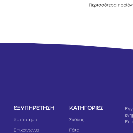
Κοτόπουλο
Περισσότερα προϊόν
υλο
1,5kg
Υ
ΕΞΥΠΗΡΕΤΗΣΗ
ΚΑΤΗΓΟΡΙΕΣ
Εγγ
ενη
Κατάστημα
Σκύλος
Επι
Επικοινωνία
Γάτα