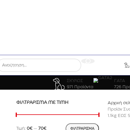
Λεωφ. Καλυβίων 109, Καλύβια Θορικού 190 10
ΣΚΥΛΟΣ
ΓΑΤΑ
971 Προϊόντα
726 Προ
ΦΙΛΤΡΆΡΙΣΜΑ ΜΕ ΤΙΜΉ
Αρχική σε
Προϊόν Συ
1.1kg ΕΩΣ 
Τιμή:
0€
—
70€
ΦΙΛΤΡΆΡΙΣΜΑ