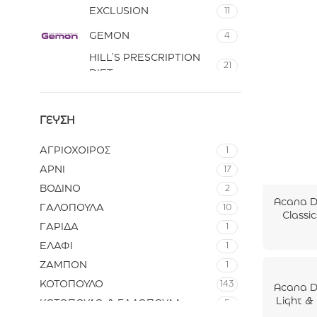
EXCLUSION
11
GEMON
4
HILL'S PRESCRIPTION
21
DIET
HILL'S SCIENCE PLAN
20
ΓΕΎΣΗ
JOSERA
21
JOSERA HELP+
2
ΑΓΡΙΟΧΟΙΡΟΣ
1
NATUA
4
ΑΡΝΙ
17
ΒΟΔΙΝΟ
NATURE'S PROTECTION
10
2
Acana 
ΓΑΛΟΠΟΥΛΑ
10
OLYSAND
3
Classic
ΓΑΡΙΔΑ
1
Red Me
ORIJEN
4
2kg
ΕΛΑΦΙ
1
OWNAT
13
ΖΑΜΠΟΝ
1
ΚΟΤΟΠΟΥΛΟ
143
PHARMANIMAL
3
Acana 
Light & 
ΚΟΤΟΠΟΥΛΟ & ΓΑΛΟΠΟΥΛΑ
5
PLOSPAN
1
2kg