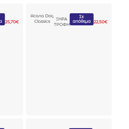
Acana Dog
Σε
ΞΗΡΑ
α
απόθεμα
Classics
25,70
€
22,50
€
ΤΡΟΦΗ
Praire
Poultry
2kg