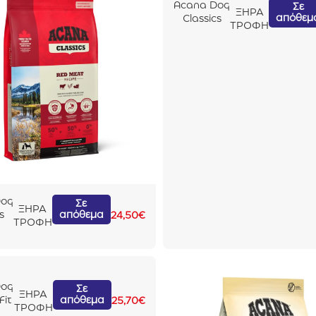
Acana Dog
Σε
ΞΗΡΑ
απόθεμ
Classics
ΤΡΟΦΗ
Wild Coast
2kg
Dog
Σε
ΞΗΡΑ
απόθεμα
s
24,50
€
ΤΡΟΦΗ
at
Dog
Σε
ΞΗΡΑ
απόθεμα
Fit
25,70
€
ΤΡΟΦΗ