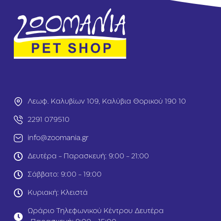
s
M
i
i
d
x
e
M
M
i
i
x
x
e
6
d
0
G
g
r
r
i
Λεωφ. Καλυβίων 109, Καλύβια Θορικού 190 10
l
l
2291 079510
6
0
info@zoomania.gr
g
r
Δευτέρα - Παρασκευή: 9:00 - 21:00
Σάββατο: 9:00 - 19:00
Κυριακή: Κλειστά
Ωράριο Τηλεφωνικού Κέντρου Δευτέρα