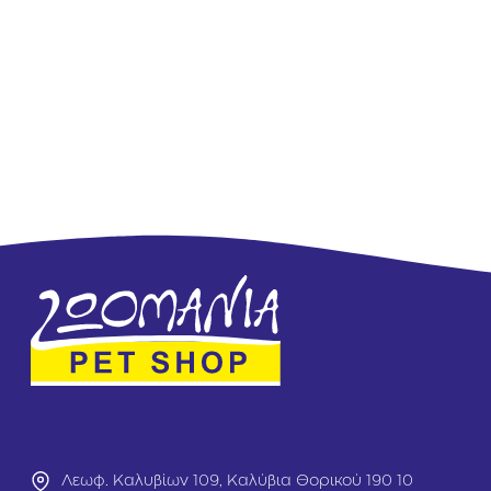
Λεωφ. Καλυβίων 109, Καλύβια Θορικού 190 10