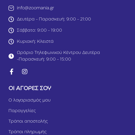
κ
κ
info@zoomania.gr
ι
Δευτέρα - Παρασκευή: 9:00 - 21:00
ν
ο
Σάββατο: 9:00 - 19:00
M
e
Κυριακή: Κλειστά
d
i
Ωράριο Τηλεφωνικού Κέντρου Δευτέρα
u
-Παρασκευή: 9:00 - 15:00
m
ΟΙ ΑΓΟΡΕΣ ΣΟΥ
Ο λογαριασμός μου
Παραγγελίες
Τρόποι αποστολής
Τρόποι πληρωμής