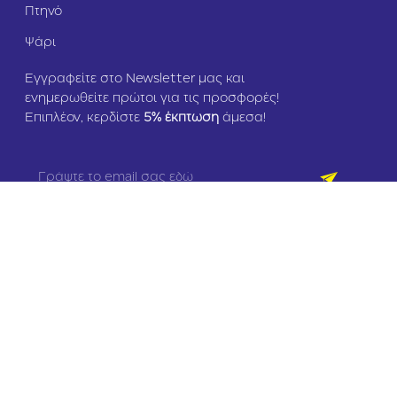
Πτηνό
Ψάρι
Εγγραφείτε στο Newsletter μας και
ενημερωθείτε πρώτοι για τις προσφορές!
Επιπλέον, κερδίστε
5
% έκπτωση
άμεσα!
Copyright © 2024 zoomania.gr – All rights reserved