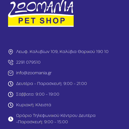
α
e
τ
’
έ
s
Κ
C
ο
r
τ
e
ό
a
π
t
ο
i
Λεωφ. Καλυβίων 109, Καλύβια Θορικού 190 10
υ
o
λ
n
2291 079510
ο
s
/
Γ
info@zoomania.gr
Κ
α
α
λ
Δευτέρα - Παρασκευή: 9:00 - 21:00
ρ
ο
ό
π
Σάββατο: 9:00 - 19:00
τ
ο
α
ύ
Κυριακή: Κλειστά
/
λ
Κ
α
Ωράριο Τηλεφωνικού Κέντρου Δευτέρα
ο
Σ
-Παρασκευή: 9:00 - 15:00
λ
π
ο
α