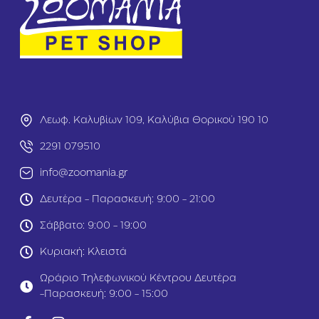
s
ρ
B
ι
e
σ
s
μ
t
ο
Γ
ύ
ι
I
α
n
Κ
o
Λεωφ. Καλυβίων 109, Καλύβια Θορικού 190 10
α
d
θ
o
2291 079510
α
r
ρ
i
info@zoomania.gr
ι
n
Δευτέρα - Παρασκευή: 9:00 - 21:00
σ
a
μ
A
Σάββατο: 9:00 - 19:00
ό
q
Α
u
Κυριακή: Κλειστά
υ
a
τ
D
Ωράριο Τηλεφωνικού Κέντρου Δευτέρα
ι
i
-Παρασκευή: 9:00 - 15:00
ώ
R
ν
o