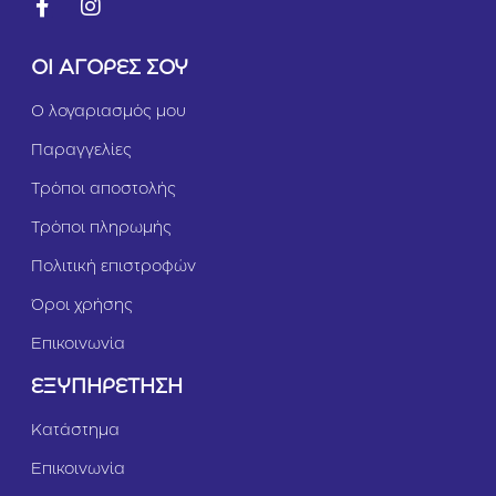
5
s
0
e
τ
4
ΟΙ ΑΓΟΡΕΣ ΣΟΥ
ε
0
μ
τ
μ
Ο λογαριασμός μου
χ
Παραγγελίες
Τρόποι αποστολής
Τρόποι πληρωμής
Πολιτική επιστροφών
Όροι χρήσης
Επικοινωνία
ΕΞΥΠΗΡΕΤΗΣΗ
Κατάστημα
Επικοινωνία