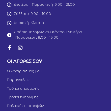
ο
Δευτέρα - Παρασκευή: 9:00 - 21:00
τ
Σάββατο: 9:00 - 19:00
ό
π
Κυριακή: Κλειστά
ο
υ
Ωράριο Τηλεφωνικού Κέντρου Δευτέρα
λ
ο
-Παρασκευή: 9:00 - 15:00
6
k
g
(
-
ΟΙ ΑΓΟΡΕΣ ΣΟΥ
3
0
Ο λογαριασμός μου
%
)
Παραγγελίες
Τρόποι αποστολής
Τρόποι πληρωμής
Πολιτική επιστροφών