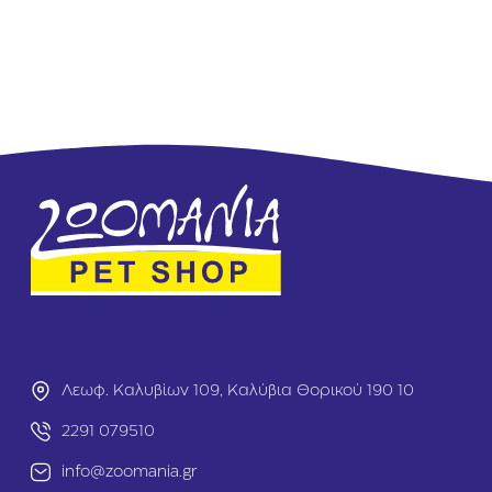
D
o
g
L
i
g
h
t
A
d
u
l
t
S
m
a
l
l
&
Λεωφ. Καλυβίων 109, Καλύβια Θορικού 190 10
M
i
2291 079510
n
i
info@zoomania.gr
Κ